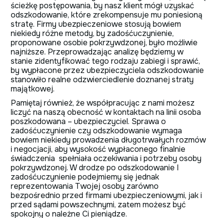
ścieżkę postępowania, by nasz klient mógł uzyskać
odszkodowanie, które zrekompensuje mu poniesioną
stratę. Firmy ubezpieczeniowe stosują bowiem
niekiedy różne metody, by zadośćuczynienie,
proponowane osobie pokrzywdzonej, było możliwie
najniższe. Przeprowadzając analizę będziemy w
stanie zidentyfikować tego rodzaju zabiegi i sprawić,
by wypłacone przez ubezpieczyciela odszkodowanie
stanowiło realne odzwierciedlenie doznanej straty
majątkowej.
Pamiętaj również, że współpracując z nami możesz
liczyć na naszą obecność w kontaktach na linii osoba
poszkodowana – ubezpieczyciel. Sprawa o
zadośćuczynienie czy odszkodowanie wymaga
bowiem niekiedy prowadzenia długotrwałych rozmów
i negocjacji, aby wysokość wypłaconego finalnie
świadczenia spełniała oczekiwania i potrzeby osoby
pokrzywdzonej. W drodze po odszkodowanie I
zadośćuczynienie podejmiemy się jednak
reprezentowania Twojej osoby zarówno
bezpośrednio przed firmami ubezpieczeniowymi, jak i
przed sądami powszechnymi, zatem możesz być
spokojny o należne Ci pieniądze.