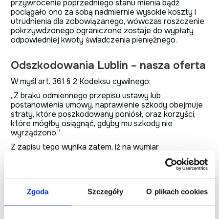
przywrócenie poprzedniego stanu mienia bądź
pociągało ono za sobą nadmiernie wysokie koszty i
utrudnienia dla zobowiązanego, wówczas roszczenie
pokrzywdzonego ograniczone zostaje do wypłaty
odpowiedniej kwoty świadczenia pieniężnego.
Odszkodowania Lublin – nasza oferta
W myśl art. 361 § 2 Kodeksu cywilnego:
„Z braku odmiennego przepisu ustawy lub
postanowienia umowy, naprawienie szkody obejmuje
straty, które poszkodowany poniósł, oraz korzyści,
które mógłby osiągnąć, gdyby mu szkody nie
wyrządzono.”
Z zapisu tego wynika zatem, iż na wymiar
rzeczywiście poniesionych szkód majątkowych
składają się dwa elementy. Jednym z nich jest strata,
jaką osoba poszkodowana realnie poniosła,
rozpatrywana tu oczywiście jako strata o
Zgoda
Szczegóły
O plikach cookies
charakterze majątkowym. Drugi składnik stanowi zaś
wymiar korzyści, jakie dana osoba mogłaby odnieść, w
przypadku niewystąpienia wspomnianej straty. Warto