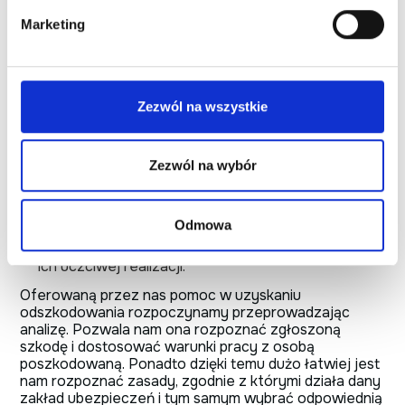
skomplikowanym i przykrym procesem. Dlatego też
Marketing
jesteśmy do Państwa dyspozycji w drodze do
wygrania sprawy nawet przed sądami powszechnymi.
Oferujemy kompleksową obsługę prawną całego
procesu, a dodatkowo na poszczególnych etapach
postępowania świadczymy usługi takie jak:
Zezwól na wszystkie
pomoc w przygotowaniu dokumentacji dotyczącej
zakresu i wysokości poniesionej szkody,
pomoc ze strony rzeczoznawców przy weryfikacji
Zezwól na wybór
stanowiska ubezpieczyciela (w tym m.in. solidna
analiza i ocena sporządzonych wyliczeń i
kosztorysów),
Odmowa
analiza warunków zawartej umowy ubezpieczenia
oraz uczestnictwo w negocjacjach dotyczących
ich uczciwej realizacji.
Oferowaną przez nas pomoc w uzyskaniu
odszkodowania rozpoczynamy przeprowadzając
analizę. Pozwala nam ona rozpoznać zgłoszoną
szkodę i dostosować warunki pracy z osobą
poszkodowaną. Ponadto dzięki temu dużo łatwiej jest
nam rozpoznać zasady, zgodnie z którymi działa dany
zakład ubezpieczeń i tym samym wybrać odpowiednią